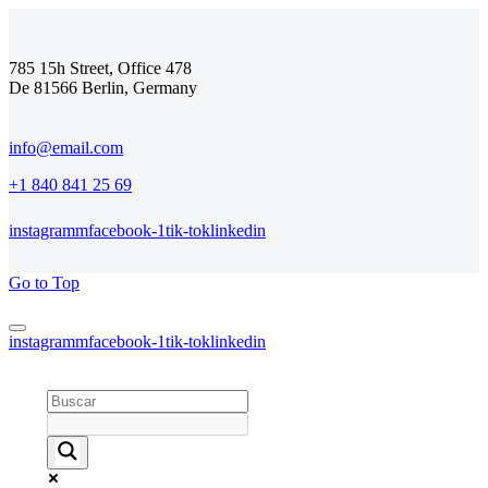
785 15h Street, Office 478
De 81566 Berlin, Germany
info@email.com
+1 840 841 25 69
instagramm
facebook-1
tik-tok
linkedin
Go to Top
instagramm
facebook-1
tik-tok
linkedin