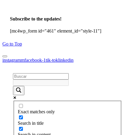
Subscribe to the updates!
[mc4wp_form id="461" element_id="style-11"]
Go to Top
instagramm
facebook-1
tik-tok
linkedin
Exact matches only
Search in title
Search in content