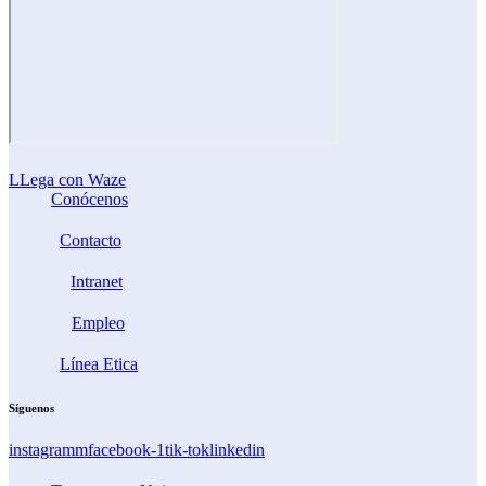
LLega con Waze
Conócenos
Contacto
Intranet
Empleo
Línea Etica
Síguenos
instagramm
facebook-1
tik-tok
linkedin