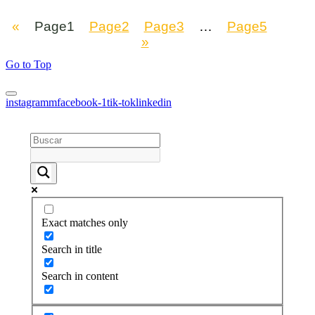
«
Page
1
Page
2
Page
3
…
Page
5
»
Go to Top
instagramm
facebook-1
tik-tok
linkedin
Exact matches only
Search in title
Search in content