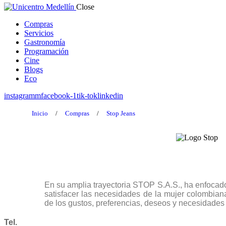
Close
Compras
Servicios
Gastronomía
Programación
Cine
Blogs
Eco
instagramm
facebook-1
tik-tok
linkedin
Inicio
/
Compras
/
Stop Jeans
En su amplia trayectoria STOP S.A.S., ha enfocado
satisfacer las necesidades de la mujer colombian
de los gustos, preferencias, deseos y necesidades
Tel.