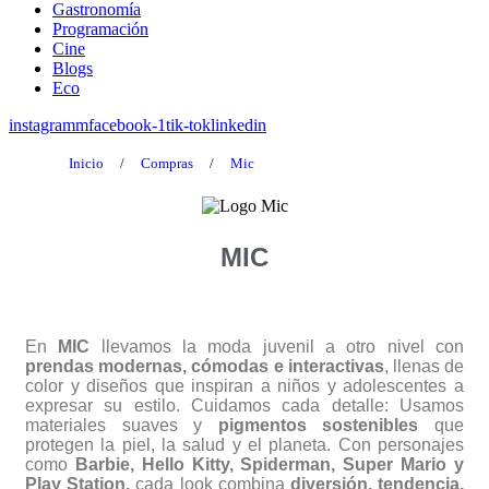
Gastronomía
Programación
Cine
Blogs
Eco
instagramm
facebook-1
tik-tok
linkedin
Inicio
/
Compras
/
Mic
MIC
En
MIC
llevamos la moda juvenil a otro nivel con
prendas modernas, cómodas e interactivas
, llenas de
color y diseños que inspiran a niños y adolescentes a
expresar su estilo. Cuidamos cada detalle: Usamos
materiales suaves y
pigmentos sostenibles
que
protegen la piel, la salud y el planeta. Con personajes
como
Barbie, Hello Kitty, Spiderman, Super Mario y
Play Station,
cada look combina
diversión, tendencia,