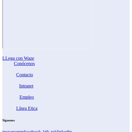
LLega con Waze
Conócenos
Contacto
Intranet
Empleo
Línea Etica
Síguenos
instagramm
facebook-1
tik-tok
linkedin