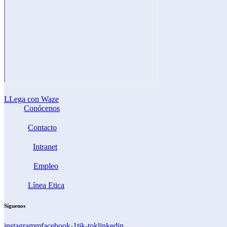
LLega con Waze
Conócenos
Contacto
Intranet
Empleo
Línea Etica
Síguenos
instagramm
facebook-1
tik-tok
linkedin