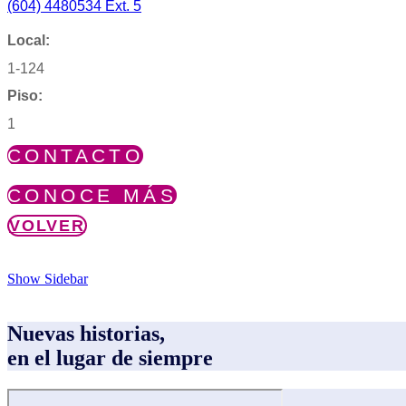
(604) 4480534 Ext. 5
Local:
1-124
Piso:
1
CONTACTO
CONOCE MÁS
VOLVER
Show Sidebar
Nuevas historias,
en el lugar de siempre