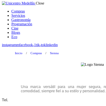
Close
Compras
Servicios
Gastronomía
Programación
Cine
Blogs
Eco
instagramm
facebook-1
tik-tok
linkedin
Inicio
/
Compras
/
Sienna
Una marca versátil para una mujer segura, r
comodidad, siempre fiel a su estilo y personalidad.
Tel.