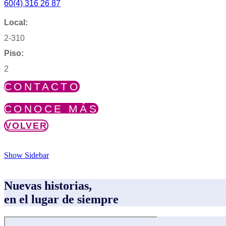
60(4) 316 26 87
Local:
2-310
Piso:
2
CONTACTO
CONOCE MÁS
VOLVER
Show Sidebar
Nuevas historias,
en el lugar de siempre