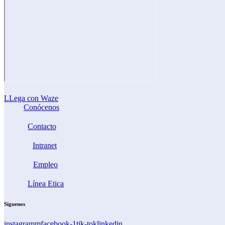
LLega con Waze
Conócenos
Contacto
Intranet
Empleo
Línea Etica
Síguenos
instagramm
facebook-1
tik-tok
linkedin