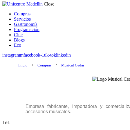
Close
Compras
Servicios
Gastronomía
Programación
Cine
Blogs
Eco
instagramm
facebook-1
tik-tok
linkedin
Inicio
/
Compras
/
Musical Cedar
Empresa fabricante, importadora y comerciali
accesorios musicales.
Tel.