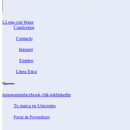
LLega con Waze
Conócenos
Contacto
Intranet
Empleo
Línea Etica
Síguenos
instagramm
facebook-1
tik-tok
linkedin
Tu marca en Unicentro
Portal de Proveedores