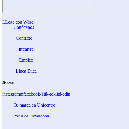
LLega con Waze
Conócenos
Contacto
Intranet
Empleo
Línea Etica
Síguenos
instagramm
facebook-1
tik-tok
linkedin
Tu marca en Unicentro
Portal de Proveedores