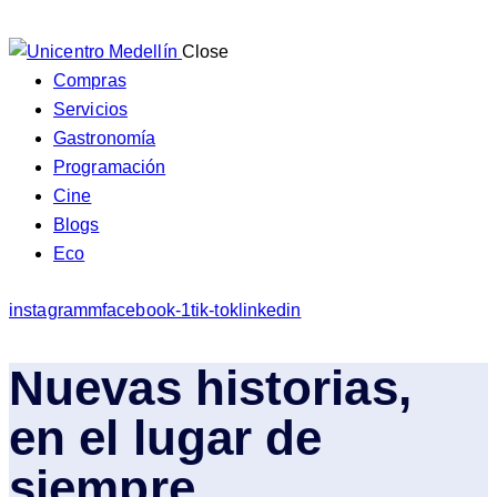
Close
Compras
Servicios
Gastronomía
Programación
Cine
Blogs
Eco
instagramm
facebook-1
tik-tok
linkedin
Nuevas historias,
en el lugar de
siempre