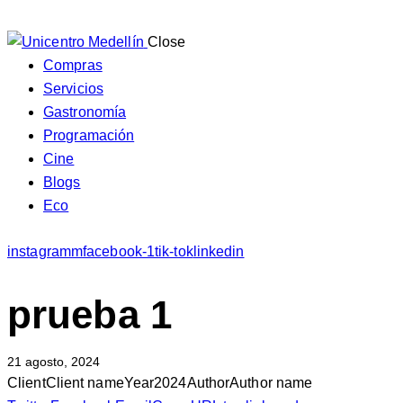
Close
Compras
Servicios
Gastronomía
Programación
Cine
Blogs
Eco
instagramm
facebook-1
tik-tok
linkedin
prueba 1
21 agosto, 2024
Client
Client name
Year
2024
Author
Author name