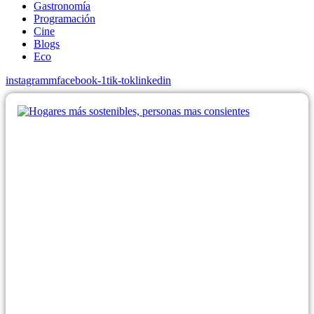
Gastronomía
Programación
Cine
Blogs
Eco
instagramm
facebook-1
tik-tok
linkedin