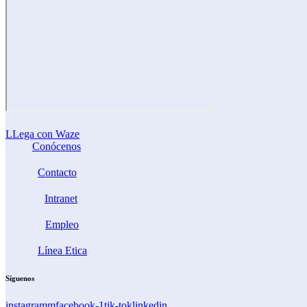
LLega con Waze
Conócenos
Contacto
Intranet
Empleo
Línea Etica
Síguenos
instagramm
facebook-1
tik-tok
linkedin