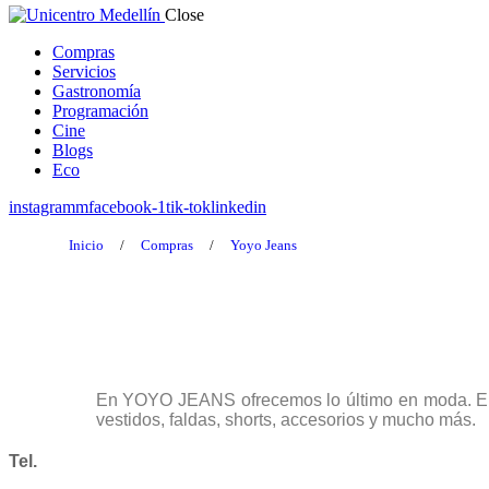
Close
Compras
Servicios
Gastronomía
Programación
Cine
Blogs
Eco
instagramm
facebook-1
tik-tok
linkedin
Inicio
/
Compras
/
Yoyo Jeans
En YOYO JEANS ofrecemos lo último en moda. En
vestidos, faldas, shorts, accesorios y mucho más.
Tel.