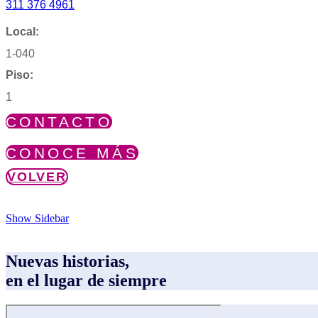
311 376 4961
Local:
1-040
Piso:
1
CONTACTO
CONOCE MÁS
VOLVER
Show Sidebar
Nuevas historias,
en el lugar de siempre