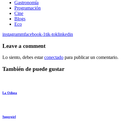
Gastronomía
Programación
Cine
Blogs
Eco
instagramm
facebook-1
tik-tok
linkedin
Leave a comment
Lo siento, debes estar
conectado
para publicar un comentario.
También de puede gustar
La Odisea
Supergirl