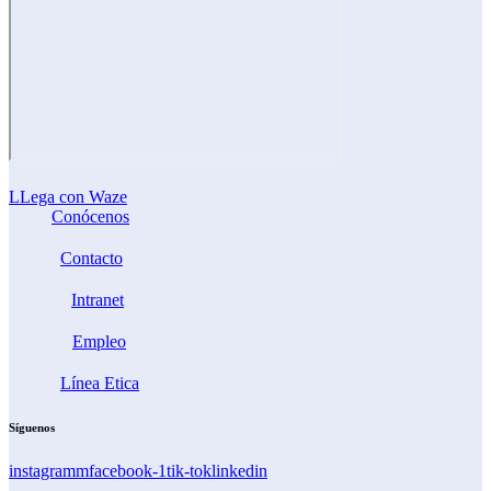
LLega con Waze
Conócenos
Contacto
Intranet
Empleo
Línea Etica
Síguenos
instagramm
facebook-1
tik-tok
linkedin