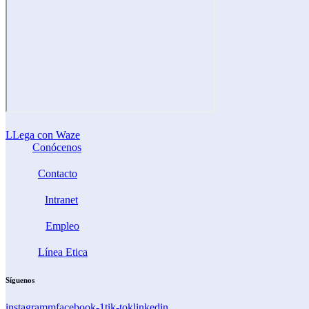
LLega con Waze
Conócenos
Contacto
Intranet
Empleo
Línea Etica
Síguenos
instagramm
facebook-1
tik-tok
linkedin