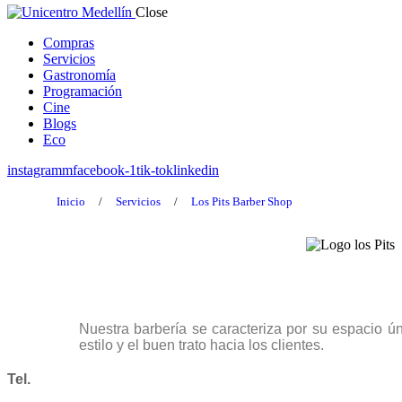
Close
Compras
Servicios
Gastronomía
Programación
Cine
Blogs
Eco
instagramm
facebook-1
tik-tok
linkedin
Inicio
/
Servicios
/
Los Pits Barber Shop
Nuestra barbería se caracteriza por su espacio ún
estilo y el buen trato hacia los clientes.
Tel.