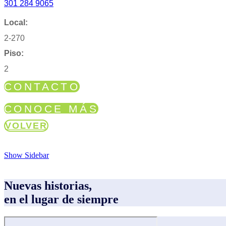
301 284 9065
Local:
2-270
Piso:
2
CONTACTO
CONOCE MÁS
VOLVER
Show Sidebar
Nuevas historias,
en el lugar de siempre