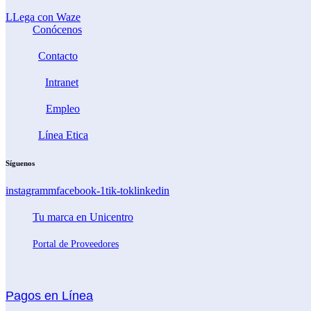
LLega con Waze
Conócenos
Contacto
Intranet
Empleo
Línea Etica
Síguenos
instagramm
facebook-1
tik-tok
linkedin
Tu marca en Unicentro
Portal de Proveedores
Pagos en Línea