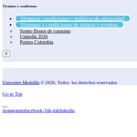
Términos y condiciones
Términos, condiciones y políticas de privacidad.
Términos y condiciones de sorteos y eventos.
Sorteo Bonos de consumo
Unipolla 2026
Puntos Colombia
X
Unicentro Medellín
© 2026. Todos los derechos reservados
Go to Top
instagramm
facebook-1
tik-tok
linkedin