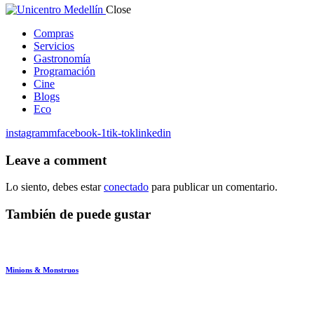
Close
Compras
Servicios
Gastronomía
Programación
Cine
Blogs
Eco
instagramm
facebook-1
tik-tok
linkedin
Leave a comment
Lo siento, debes estar
conectado
para publicar un comentario.
También de puede gustar
Minions & Monstruos