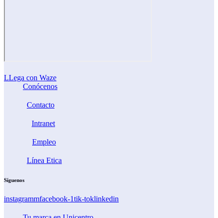
LLega con Waze
Conócenos
Contacto
Intranet
Empleo
Línea Etica
Síguenos
instagramm
facebook-1
tik-tok
linkedin
Tu marca en Unicentro