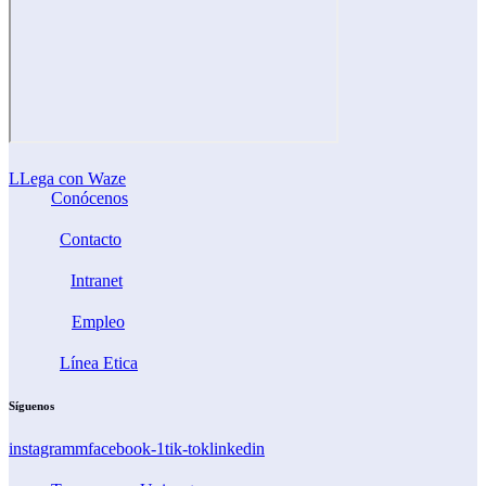
LLega con Waze
Conócenos
Contacto
Intranet
Empleo
Línea Etica
Síguenos
instagramm
facebook-1
tik-tok
linkedin