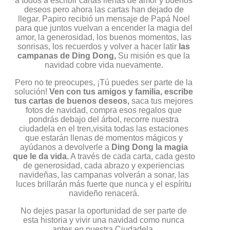
a todos a escribir cartas llenas de amor y buenos
deseos pero ahora las cartas han dejado de
llegar. Papiro recibió un mensaje de Papá Noel
para que juntos vuelvan a encender la magia del
amor, la generosidad, los buenos momentos, las
sonrisas, los recuerdos y volver a hacer latir
las
campanas de Ding Dong,
Su misión es que la
navidad cobre vida nuevamente.
Pero no te preocupes, ¡Tú puedes ser parte de la
solución!
Ven con tus amigos y familia, escribe
tus cartas de buenos deseos,
saca tus mejores
fotos de navidad, compra esos regalos que
pondrás debajo del árbol, recorre nuestra
ciudadela en el tren,visita todas las estaciones
que estarán llenas de momentos mágicos y
ayúdanos a devolverle a
Ding Dong la magia
que le da vida.
A través de cada carta, cada gesto
de generosidad, cada abrazo y experiencias
navideñas, las campanas volverán a sonar, las
luces brillarán más fuerte que nunca y el espíritu
navideño renacerá.
No dejes pasar la oportunidad de ser parte de
esta historia y vivir una navidad como nunca
antes en nuestra Ciudadela.