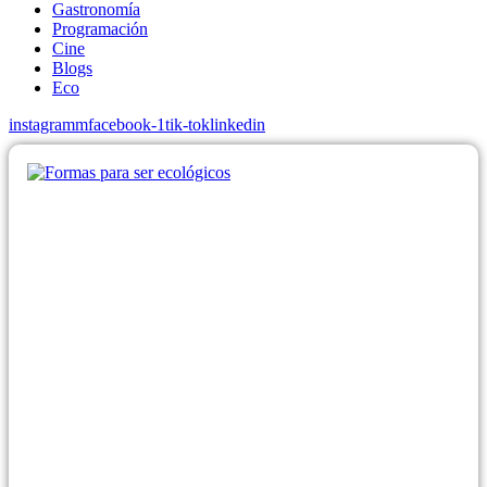
Gastronomía
Programación
Cine
Blogs
Eco
instagramm
facebook-1
tik-tok
linkedin